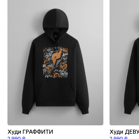
Этот
Этот
товар
товар
имеет
имеет
несколько
несколько
вариаций.
вариаций.
Опции
Опции
можно
можно
выбрать
выбрать
на
на
странице
странице
товара.
товара.
Худи ГРАФФИТИ
Худи ДЕВ
2 990
₽
2 990
₽