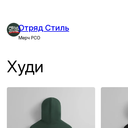
Перейти
к
содержимому
Отряд Стиль
Мерч РСО
Худи
Этот
Этот
товар
товар
имеет
имеет
несколько
несколько
вариаций.
вариаций.
Опции
Опции