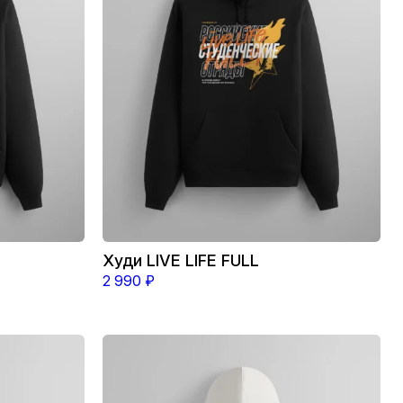
можно
выбрать
на
странице
товара.
Худи LIVE LIFE FULL
2 990
₽
Этот
товар
имеет