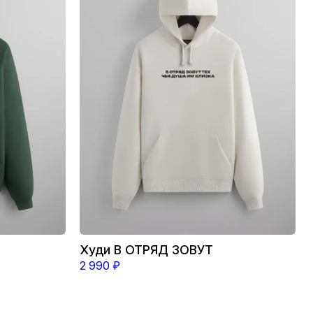
несколько
вариаций.
Опции
можно
выбрать
на
странице
товара.
Худи В ОТРЯД ЗОВУТ
2 990
₽