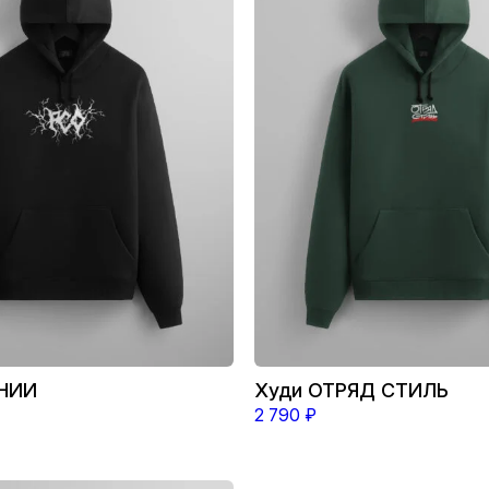
несколько
вариаций.
Опции
можно
выбрать
на
странице
товара.
НИИ
Худи ОТРЯД СТИЛЬ
2 790
₽