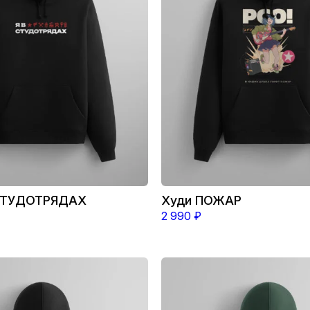
можно
выбрать
на
странице
товара.
 СТУДОТРЯДАХ
Худи ПОЖАР
2 990
₽
Этот
товар
имеет