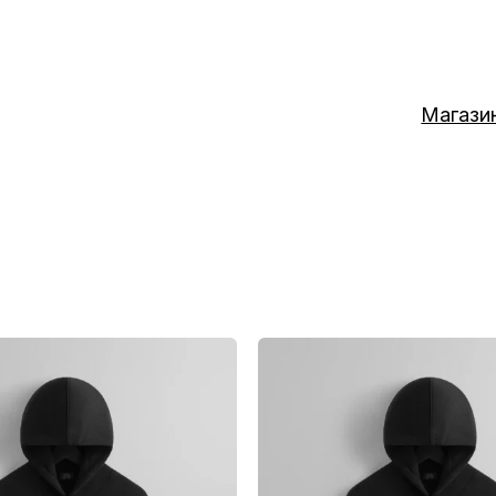
Магази
Этот
товар
имеет
несколько
вариаций.
Опции