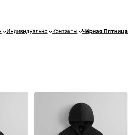
н
Индивидуально
Контакты
Чёрная Пятница
Этот
товар
имеет
несколько
вариаций.
Опции