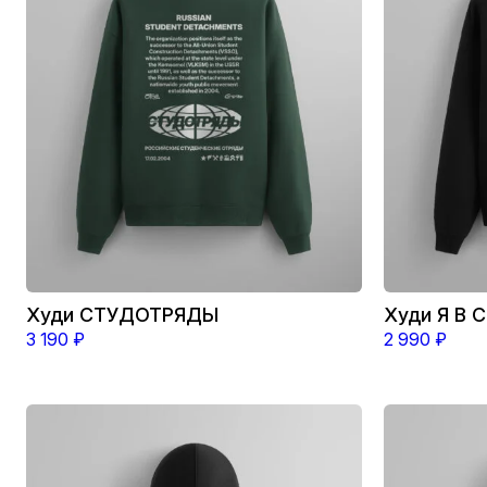
можно
можно
выбрать
выбрать
на
на
странице
странице
товара.
товара.
Худи СТУДОТРЯДЫ
Худи Я В
3 190
₽
2 990
₽
Этот
Этот
товар
товар
имеет
имеет