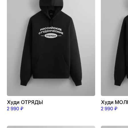
несколько
несколько
вариаций.
вариаций.
Опции
Опции
можно
можно
выбрать
выбрать
на
на
странице
странице
товара.
товара.
Худи ОТРЯДЫ
Худи МОЛ
2 990
₽
2 990
₽