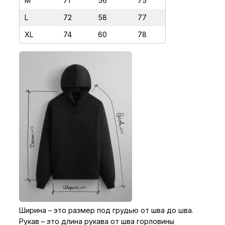
M
71
56
75
Д
L
72
58
77
Ы
XL
74
60
78
Ширина – это размер под грудью от шва до шва.
Рукав – это длина рукава от шва горловины