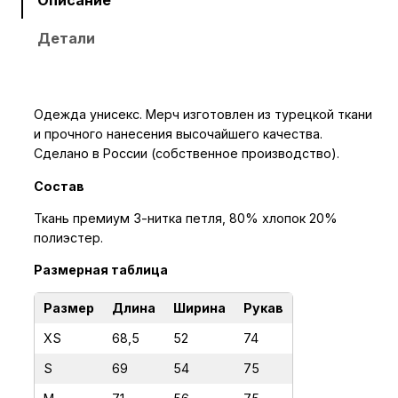
с
Детали
т
в
о
т
Одежда унисекс. Мерч изготовлен из турецкой ткани
о
и прочного нанесения высочайшего качества.
в
Сделано в России (собственное производство).
а
Состав
р
а
Ткань премиум 3-нитка петля, 80% хлопок 20%
полиэстер.
Х
у
Размерная таблица
д
и
Размер
Длина
Ширина
Рукав
О
XS
68,5
52
74
Т
S
69
54
75
Р
Я