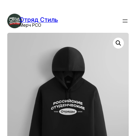
Перейти
к
Отряд Стиль
содержимому
Мерч РСО