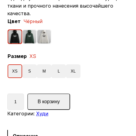
ткани и прочного нанесения высочайшего
качества.
Цвет
Чёрный
Размер
XS
XS
S
M
L
XL
К
В корзину
о
л
Категории:
Худи
и
ч
е
Описание