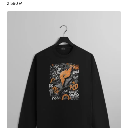
2 590
₽