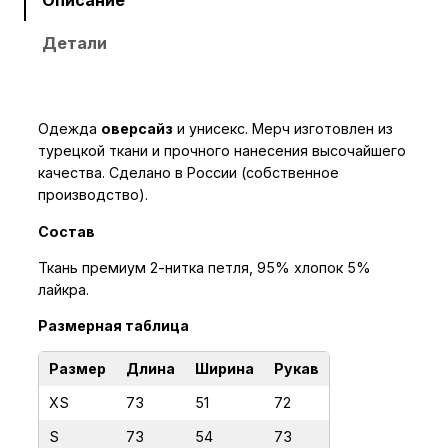
с
Детали
т
в
о
т
Одежда
оверсайз
и унисекс. Мерч изготовлен из
о
турецкой ткани и прочного нанесения высочайшего
в
качества. Сделано в России (собственное
а
производство).
р
Состав
а
Ткань премиум 2-нитка петля, 95% хлопок 5%
Л
лайкра.
о
н
Размерная таблица
г
Размер
Длина
Ширина
Рукав
с
л
XS
73
51
72
и
S
73
54
73
в