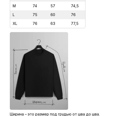
О
M
74
57
74,5
Т
L
75
60
76
Р
XL
76
63
77,5
Я
Д
Ы
Ширина – это размер под грудью от шва до шва.