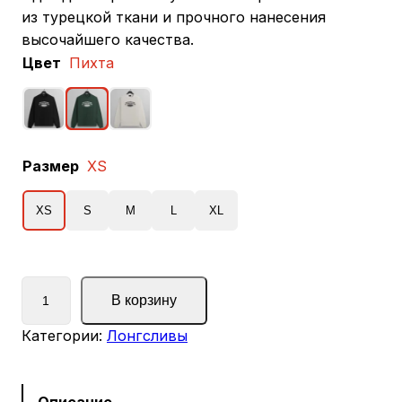
из турецкой ткани и прочного нанесения
высочайшего качества.
Цвет
Пихта
Размер
XS
XS
S
M
L
XL
К
В корзину
о
л
Категории:
Лонгсливы
и
ч
е
Описание