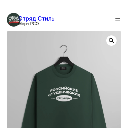
Перейти
к
Отряд Стиль
содержимому
Мерч РСО